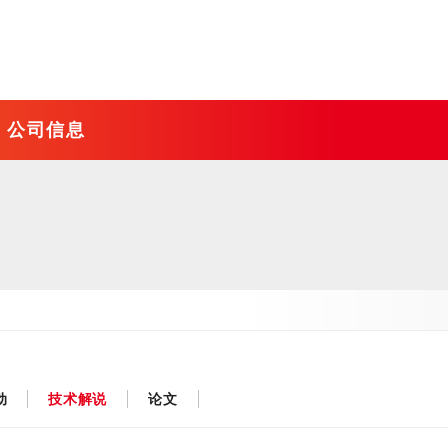
公司信息
心的表面改性技术
托加工
业指南
一站式加工产品
沿革
线材热处理及加工技术
国内外据点
感应加热设备制造
塑性加工
金属材料分析试验技术
知识产权和文献信息
动
技术解说
论文