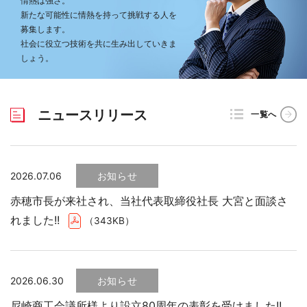
情熱は強さ。
新たな可能性に情熱を持って挑戦する人を
募集します。
社会に役立つ技術を共に生み出していきま
しょう。
ニュースリリース
一覧へ
2026.07.06
お知らせ
赤穂市長が来社され、当社代表取締役社長 大宮と面談さ
れました!!
（343KB）
2026.06.30
お知らせ
尼崎商工会議所様より設立80周年の表彰を受けました!!