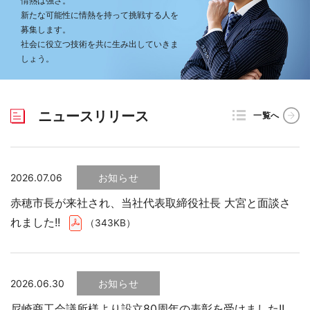
情熱は強さ。
新たな可能性に情熱を持って挑戦する人を
募集します。
社会に役立つ技術を共に生み出していきま
しょう。
ニュースリリース
一覧へ
2026.07.06
お知らせ
赤穂市長が来社され、当社代表取締役社長 大宮と面談さ
れました!!
（343KB）
2026.06.30
お知らせ
尼崎商工会議所様より設立80周年の表彰を受けました!!